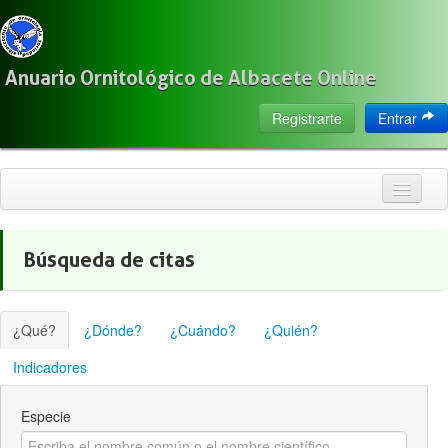
Anuario Ornitológico de Albacete Online
Registrarte
Entrar
Inicio
Búsqueda de citas
Citas
Especies
¿Qué?
¿Dónde?
¿Cuándo?
¿Quién?
Localización
Indicadores
Observadores
Especie
Acerca de