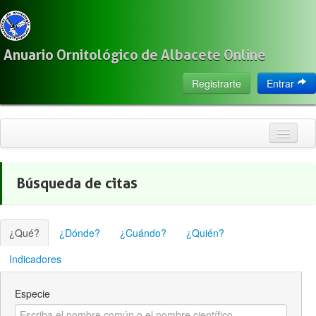
Anuario Ornitológico de Albacete Online
Registrarte
Entrar
Inicio
Búsqueda de citas
Citas
Especies
¿Qué?
¿Dónde?
¿Cuándo?
¿Quién?
Localización
Indicadores
Observadores
Especie
Acerca de