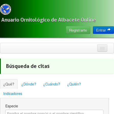
Anuario Ornitológico de Albacete Online
Registrarte
Entrar
Inicio
Búsqueda de citas
Citas
Especies
¿Qué?
¿Dónde?
¿Cuándo?
¿Quién?
Localización
Indicadores
Observadores
Especie
Acerca de