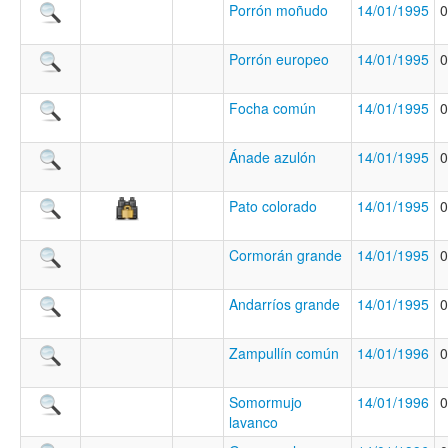
Porrón moñudo
14/01/1995
0
Porrón europeo
14/01/1995
0
Focha común
14/01/1995
0
Ánade azulón
14/01/1995
0
Pato colorado
14/01/1995
0
Cormorán grande
14/01/1995
0
Andarríos grande
14/01/1995
0
Zampullín común
14/01/1996
0
Somormujo
14/01/1996
0
lavanco