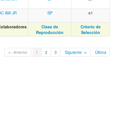
DC
AM
JR
SP
e1
Colaboradores
Clase de
Criterio de
Reproducción
Selección
← Anterior
1
2
3
Siguiente →
Última