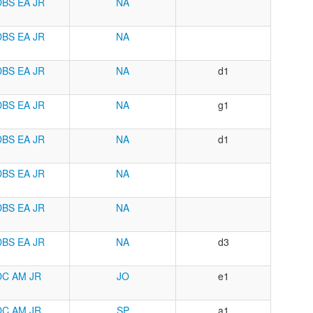
DBS
EA
JR
NA
DBS
EA
JR
NA
DBS
EA
JR
NA
d1
DBS
EA
JR
NA
g1
DBS
EA
JR
NA
d1
DBS
EA
JR
NA
DBS
EA
JR
NA
DBS
EA
JR
NA
d3
DC
AM
JR
JO
e1
DC
AM
JR
SP
a1