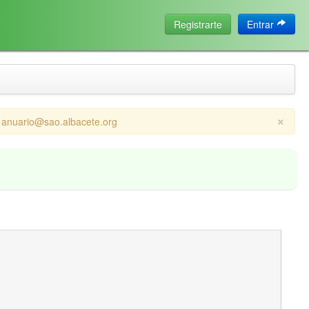
Registrarte
Entrar
×
a anuario@sao.albacete.org