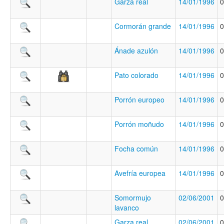
Garza real
14/01/1996
0
Cormorán grande
14/01/1996
0
Ánade azulón
14/01/1996
0
Pato colorado
14/01/1996
0
Porrón europeo
14/01/1996
0
Porrón moñudo
14/01/1996
0
Focha común
14/01/1996
0
Avefría europea
14/01/1996
0
Somormujo
02/06/2001
0
lavanco
Garza real
02/06/2001
0