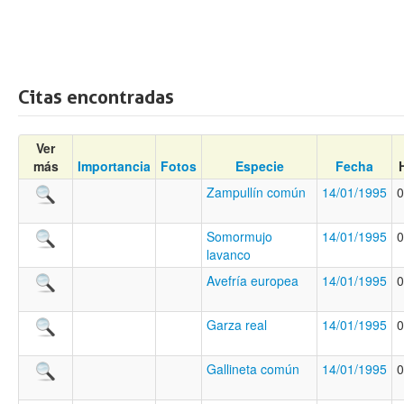
Citas encontradas
Ver
más
Importancia
Fotos
Especie
Fecha
Zampullín común
14/01/1995
0
Somormujo
14/01/1995
0
lavanco
Avefría europea
14/01/1995
0
Garza real
14/01/1995
0
Gallineta común
14/01/1995
0