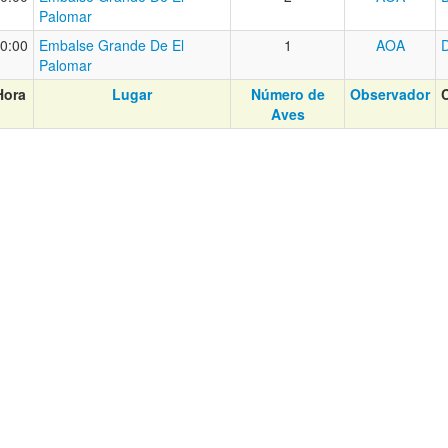
Palomar
0:00
Embalse Grande De El
1
AOA
Palomar
Hora
Lugar
Número de
Observador
Aves