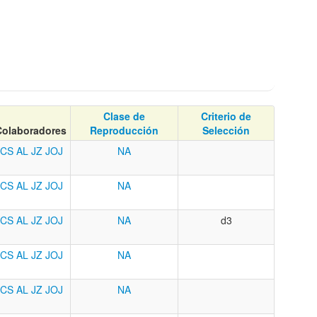
Clase de
Criterio de
Colaboradores
Reproducción
Selección
JCS
AL
JZ
JOJ
NA
JCS
AL
JZ
JOJ
NA
JCS
AL
JZ
JOJ
NA
d3
JCS
AL
JZ
JOJ
NA
JCS
AL
JZ
JOJ
NA