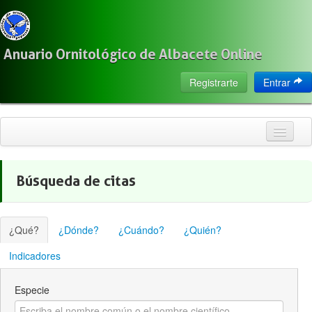
Anuario Ornitológico de Albacete Online
Registrarte
Entrar
Inicio
Búsqueda de citas
Citas
Especies
¿Qué?
¿Dónde?
¿Cuándo?
¿Quién?
Localización
Indicadores
Observadores
Especie
Acerca de