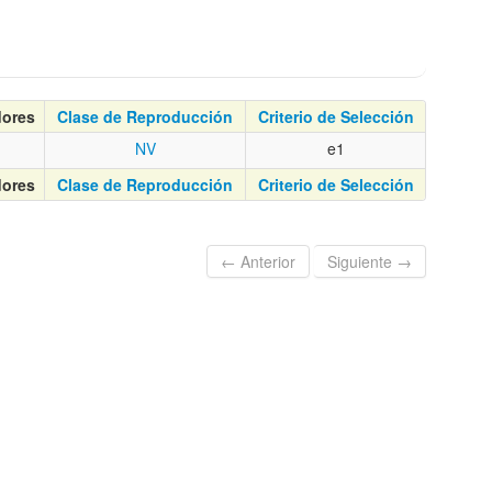
dores
Clase de Reproducción
Criterio de Selección
NV
e1
dores
Clase de Reproducción
Criterio de Selección
← Anterior
Siguiente →