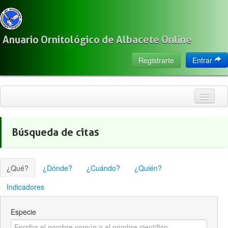
Anuario Ornitológico de Albacete Online
Registrarte
Entrar
Inicio
Búsqueda de citas
Citas
Especies
¿Qué?
¿Dónde?
¿Cuándo?
¿Quién?
Localización
Indicadores
Observadores
Especie
Acerca de