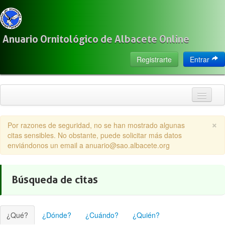
Anuario Ornitológico de Albacete Online
Registrarte
Entrar
Inicio
×
Por razones de seguridad, no se han mostrado algunas
Citas
citas sensibles. No obstante, puede solicitar más datos
enviándonos un email a anuario@sao.albacete.org
Especies
Localización
Búsqueda de citas
Observadores
Acerca de
¿Qué?
¿Dónde?
¿Cuándo?
¿Quién?